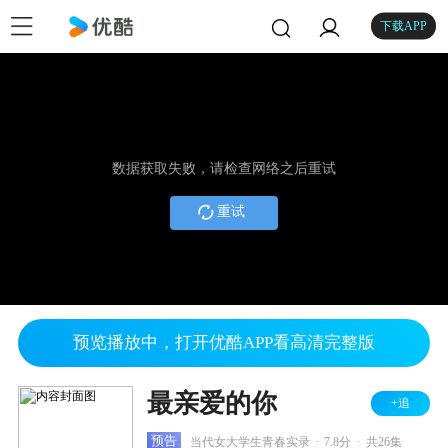
下载APP
数据获取失败，请检查网络之后重试
重试
预览播放中，打开优酷APP看高清完整版
最亲爱的你
+追
.
.
预告
当代女大学生青春实录
7.8分
共26集