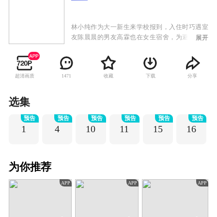
林小纯作为大一新生来学校报到，入住时巧遇室
友陈晨晨的男友高霖也在女生宿舍，为避免房东
展开
发现，高霖百般躲藏，笑料十足。五个女生共同
生活之后又发生了一系列让林小纯难以容忍的事
情，沉重的压力下，林小纯的情绪彻底爆发。原
超清画质
收藏
下载
分享
1471
来每个人都背负着沉重的过去，有着自己的小秘
密。于是五个女生坦诚的坐在一起，逐渐敞开心
扉。房东阿姨出国，五个女生趁机举办宿舍活
选集
动，各自邀请好友参加，气氛热闹和谐。大学四
预告
预告
预告
预告
预告
预告
年里，林小纯和学长杨宇牵手，韩依彤学业有成
1
4
10
11
15
16
却面临单身危机，倪瑾尝试改变拜金的自己，陈
晨晨分手，张盛楠与偏执的自己和解。五个女生
在摩擦与扶持中渐渐找到了那个想要的自己 。
为你推荐
APP
APP
APP