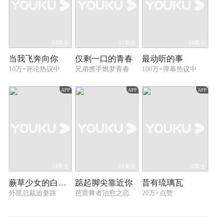
24集全
12集全
24集全
当我飞奔向你
仅剩一口的青春
最动听的事
10万+评论热议中
兄弟携手燃梦青春
100万+弹幕热议中
APP
APP
APP
24集全
24集全
34集全
蕨草少女的白日梦
踮起脚尖靠近你
昔有琉璃瓦
外星总裁追妻路
芭蕾舞者治愈之恋
20万+点赞