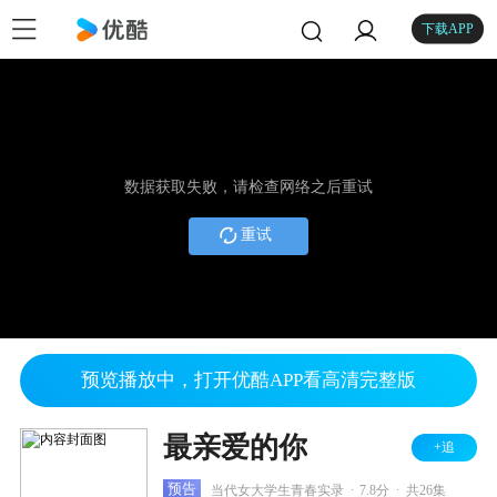
下载APP
数据获取失败，请检查网络之后重试
重试
预览播放中，打开优酷APP看高清完整版
最亲爱的你
+追
.
.
预告
当代女大学生青春实录
7.8分
共26集