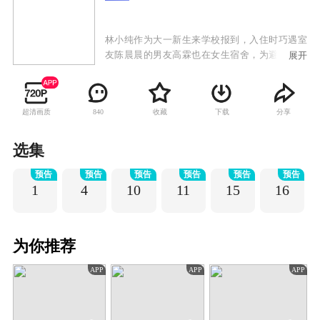
林小纯作为大一新生来学校报到，入住时巧遇室
友陈晨晨的男友高霖也在女生宿舍，为避免房东
展开
发现，高霖百般躲藏，笑料十足。五个女生共同
生活之后又发生了一系列让林小纯难以容忍的事
情，沉重的压力下，林小纯的情绪彻底爆发。原
超清画质
收藏
下载
分享
840
来每个人都背负着沉重的过去，有着自己的小秘
密。于是五个女生坦诚的坐在一起，逐渐敞开心
扉。房东阿姨出国，五个女生趁机举办宿舍活
选集
动，各自邀请好友参加，气氛热闹和谐。大学四
预告
预告
预告
预告
预告
预告
年里，林小纯和学长杨宇牵手，韩依彤学业有成
1
4
10
11
15
16
却面临单身危机，倪瑾尝试改变拜金的自己，陈
晨晨分手，张盛楠与偏执的自己和解。五个女生
在摩擦与扶持中渐渐找到了那个想要的自己 。
为你推荐
APP
APP
APP