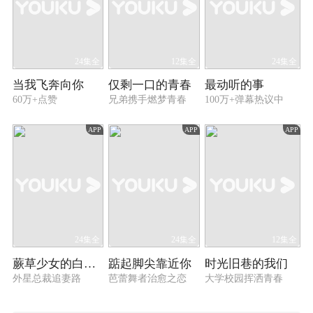
24集全
12集全
24集全
当我飞奔向你
仅剩一口的青春
最动听的事
60万+点赞
兄弟携手燃梦青春
100万+弹幕热议中
APP
APP
APP
24集全
24集全
12集全
蕨草少女的白日梦
踮起脚尖靠近你
时光旧巷的我们
外星总裁追妻路
芭蕾舞者治愈之恋
大学校园挥洒青春