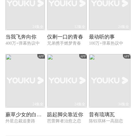
24集全
12集全
24集全
当我飞奔向你
仅剩一口的青春
最动听的事
400万+弹幕热议中
兄弟携手燃梦青春
100万+弹幕热议中
APP
APP
APP
24集全
24集全
34集全
蕨草少女的白日梦
踮起脚尖靠近你
昔有琉璃瓦
外星总裁追妻路
芭蕾舞者治愈之恋
陈钰琪林一高甜恋