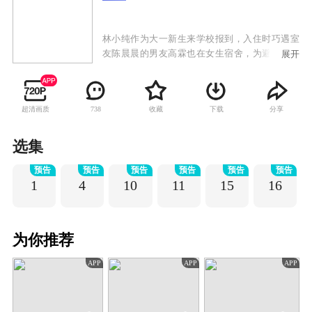
林小纯作为大一新生来学校报到，入住时巧遇室
友陈晨晨的男友高霖也在女生宿舍，为避免房东
展开
发现，高霖百般躲藏，笑料十足。五个女生共同
生活之后又发生了一系列让林小纯难以容忍的事
情，沉重的压力下，林小纯的情绪彻底爆发。原
超清画质
收藏
下载
分享
738
来每个人都背负着沉重的过去，有着自己的小秘
密。于是五个女生坦诚的坐在一起，逐渐敞开心
扉。房东阿姨出国，五个女生趁机举办宿舍活
选集
动，各自邀请好友参加，气氛热闹和谐。大学四
预告
预告
预告
预告
预告
预告
年里，林小纯和学长杨宇牵手，韩依彤学业有成
1
4
10
11
15
16
却面临单身危机，倪瑾尝试改变拜金的自己，陈
晨晨分手，张盛楠与偏执的自己和解。五个女生
在摩擦与扶持中渐渐找到了那个想要的自己 。
为你推荐
APP
APP
APP