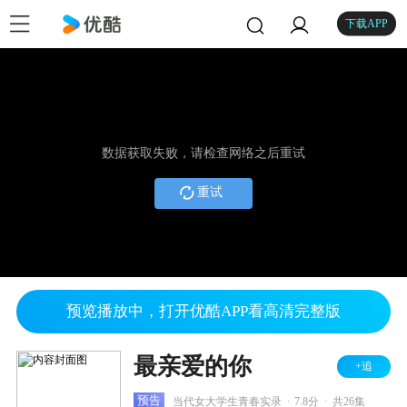
下载APP
数据获取失败，请检查网络之后重试
重试
预览播放中，打开优酷APP看高清完整版
最亲爱的你
+追
.
.
预告
当代女大学生青春实录
7.8分
共26集