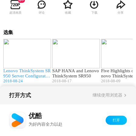
超清画质
评论
收藏
下载
分享
选集
8
01:36
01:14
g
Lenovo ThinkSystem SR
SAP HANA and Lenovo
Five Highlights of
w
950 Server Configuratio
ThinkSystem SR950
novo ThinkSyste
s
ns
2018-08-24
2018-08-17
0
2018-08-09
打开方式
继续使用浏览器
Copyright©
2026
优酷 youku.com
版权所有
京ICP备06050721号-1
优酷
打开
为好内容全力以赴