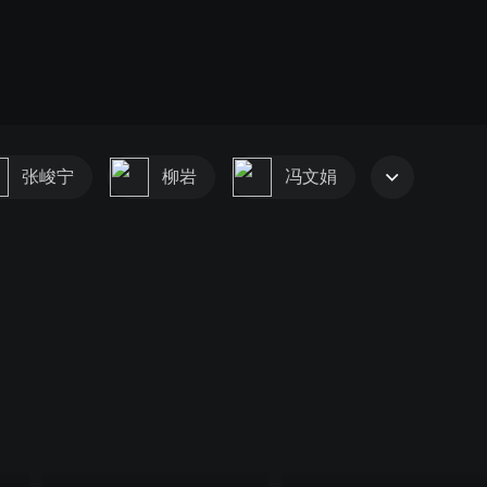
张峻宁
柳岩
冯文娟