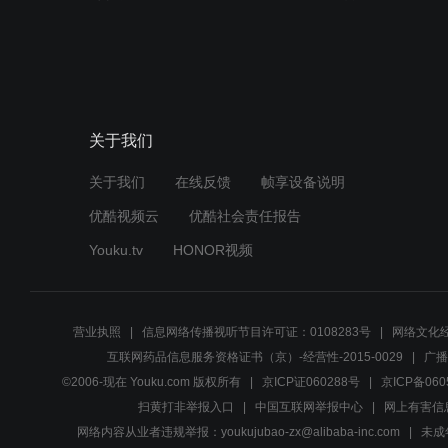
关于我们
关于我们
在线反馈
帧享设备说明
优酷视频云
优酷社会责任报告
Youku.tv
HONOR视频
营业执照
信息网络传播视听节目许可证：0108283号
网络文化经
互联网药品信息服务资格证书（京）-经营性-2015-0029
广播
©2006-现在 Youku.com 版权所有
京ICP证060288号
京ICP备060
扫黄打非举报入口
中国互联网举报中心
网上有害信
网络内容从业者违规举报：youkujubao-zx@alibaba-inc.com
未成年