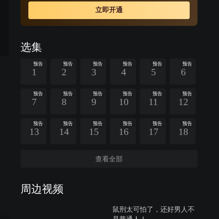
立即开通
选集
预告
预告
预告
预告
预告
预告
1
2
3
4
5
6
预告
预告
预告
预告
预告
预告
7
8
9
10
11
12
预告
预告
预告
预告
预告
预告
13
14
15
16
17
18
查看全部
周边视频
鼠刑太可怕了，还好男人不