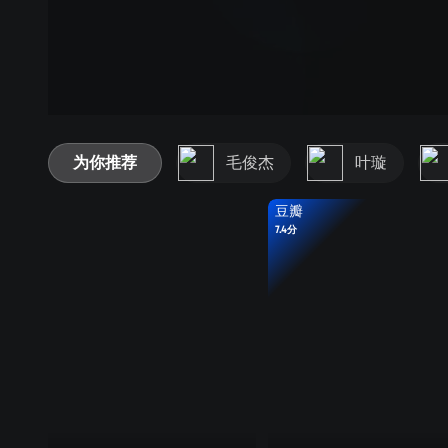
为你推荐
毛俊杰
叶璇
豆瓣
7.4分