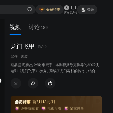
会员特惠
登录
历史
客户端
视频
讨论
189
龙门飞甲
简介
武侠
古装
蔡晶盛 毛俊杰 叶璇 李宏宇 | 本剧根据徐克执导的3D武侠
电影《龙门飞甲》改编，延续了龙门客栈的传奇，结合了
宫闱之争的秘史，既是一场刀光剑影，尔虞我诈的乱世江
湖，又是一段腥血雨，勾心斗角的深宫谍影。
首3月18元/月