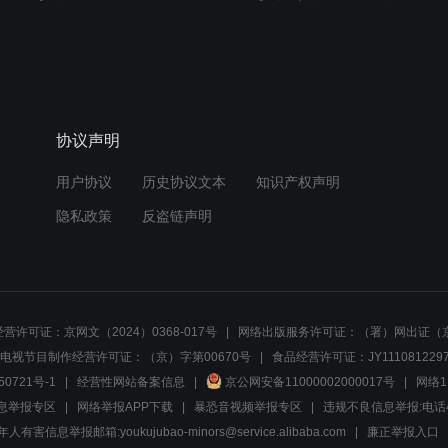
协议声明
用户协议
历史协议文本
知识产权声明
隐私政策
反盗链声明
营许可证：京网文（2024）0368-017号
网络出版服务许可证：（署）网出证（京
电视节目制作经营许可证：（京）字第00670号
食品经营许可证：JY1110812297
50721号-1
经营性网站备案信息
京公网安备11000002000017号
网络1
息举报专区
网络举报APP下载
暴恐音视频举报专区
违规不良信息举报:电话40081
人有害信息举报邮箱:youkujubao-minors@service.alibaba.com
廉正举报入口