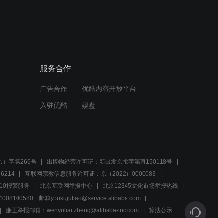
01:45
雨化田的世界杯
服务合作
02:48
广告合作
优酷内容开放平台
沉不住气的马天佑
入驻优酷
娱盘
02:01
龙门飞甲：听着男子的话，
皇后忍不住了，竟做出这种
）字第266号
出版物经营许可证：新出发京批字第直150118号
举动
6214
互联网宗教信息服务许可证：京（2022）0000083
00:55
10报警服务
北京互联网举报中心
北京12345文化市场举报热线
00580、邮箱youkujubao@service.alibaba.com
太医“悬丝诊脉”，查出娘娘
病情，却不让下属说出来
廉正举报邮箱：wenyulianzheng@alibaba-inc.com
算法公示