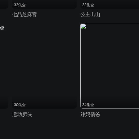
32集全
33集全
七品芝麻官
公主出山
独播
30集全
34集全
运动肥侠
辣妈俏爸