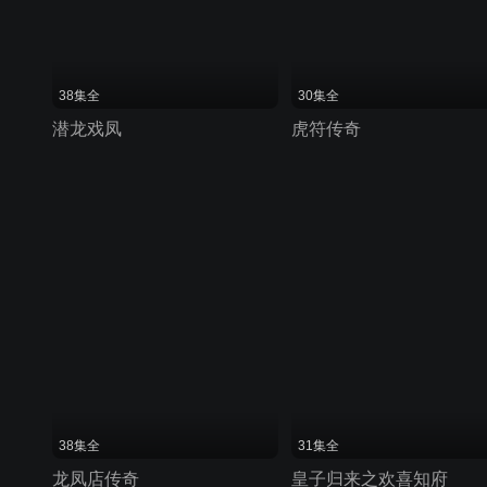
38集全
30集全
潜龙戏凤
虎符传奇
38集全
31集全
龙凤店传奇
皇子归来之欢喜知府