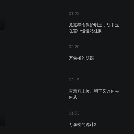
01:22
尤嘉奉命保护明玉，胡中玉
在宫中慢慢站住脚
02:20
万俞楼的阴谋
02:15
素慧容上位。明玉又该何去
何从
01:53
万俞楼的诡计2