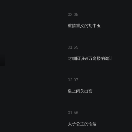
02:05
重情重义的胡中玉
01:55
封朝阳识破万俞楼的诡计
02:07
皇上闭关出宫
01:56
太子公主的命运