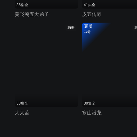
36集全
41集全
黄飞鸿五大弟子
皮五传奇
豆瓣
独播
7.2分
33集全
30集全
大太监
寒山潜龙