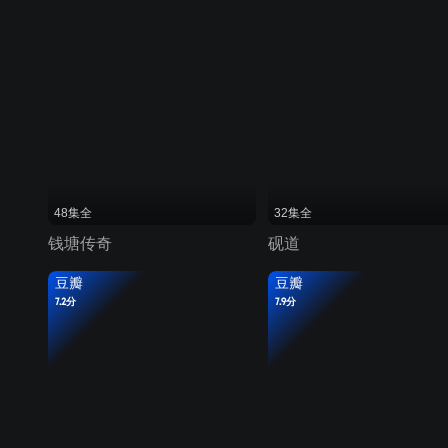
48集全
32集全
钱塘传奇
砚道
豆瓣
豆瓣
7.2分
7.9分