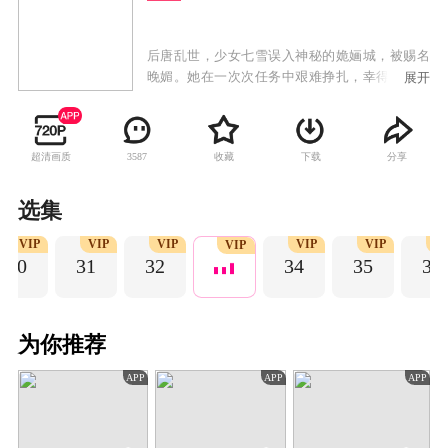
后唐乱世，少女七雪误入神秘的姽婳城，被赐名
晚媚。她在一次次任务中艰难挣扎，幸得身世成
展开
谜的影子长安多方卫护，两人斡旋于朝野纷争，
晚媚涅槃重生，成为新任城主，而这一切尽在公
子的算计之中……
超清画质
收藏
下载
分享
3587
选集
VIP
VIP
VIP
VIP
VIP
V
VIP
30
31
32
34
35
36
为你推荐
APP
APP
APP