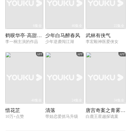
6集全
40集全
22集全
鹤唳华亭·高甜番外
少年白马醉春风
武林有侠气
李一桐主演的作品
少年逆袭闯江湖
李宏毅神医爱侠女
APP
APP
APP
40集全
24集全
34集全
惜花芷
清落
唐宫奇案之青雾风鸣
10万+点赞
带娃恋爱抓马升级
白鹿王星越探诡案