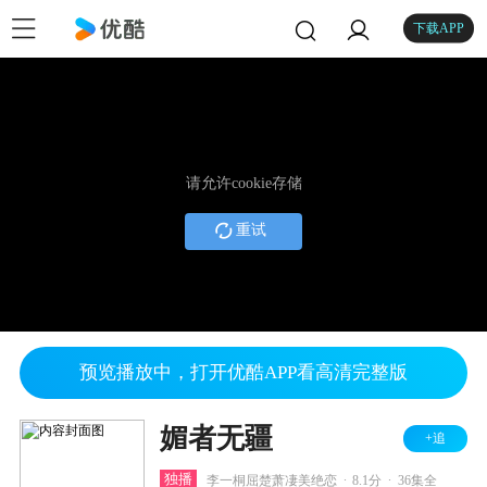
下载APP
请允许cookie存储
重试
预览播放中，打开优酷APP看高清完整版
媚者无疆
+追
.
.
独播
李一桐屈楚萧凄美绝恋
8.1分
36集全