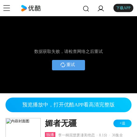
下载APP
数据获取失败，请检查网络之后重试
重试
预览播放中，打开优酷APP看高清完整版
媚者无疆
+追
.
.
独播
李一桐屈楚萧凄美绝恋
8.1分
36集全