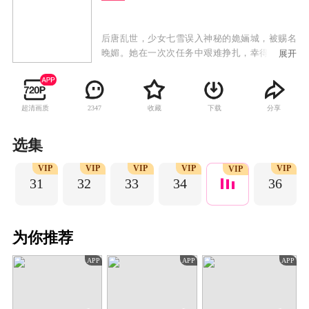
后唐乱世，少女七雪误入神秘的姽婳城，被赐名
晚媚。她在一次次任务中艰难挣扎，幸得身世成
展开
谜的影子长安多方卫护，两人斡旋于朝野纷争，
晚媚涅槃重生，成为新任城主，而这一切尽在公
子的算计之中……
超清画质
收藏
下载
分享
2347
选集
P
VIP
VIP
VIP
VIP
VIP
VIP
31
32
33
34
36
为你推荐
APP
APP
APP