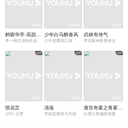
6集全
40集全
22集全
鹤唳华亭·高甜番外
少年白马醉春风
武林有侠气
李一桐主演的作品
少年逆袭闯江湖
李宏毅神医爱侠女
APP
APP
APP
40集全
24集全
34集全
惜花芷
清落
唐宫奇案之青雾风鸣
10万+点赞
带娃恋爱抓马升级
白鹿王星越探诡案