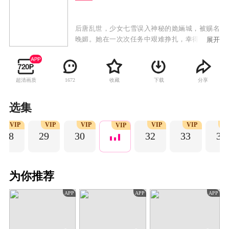
后唐乱世，少女七雪误入神秘的姽婳城，被赐名
晚媚。她在一次次任务中艰难挣扎，幸得身世成
展开
谜的影子长安多方卫护，两人斡旋于朝野纷争，
晚媚涅槃重生，成为新任城主，而这一切尽在公
子的算计之中……
超清画质
收藏
下载
分享
1672
选集
VIP
VIP
VIP
VIP
VIP
V
VIP
28
29
30
32
33
34
为你推荐
APP
APP
APP