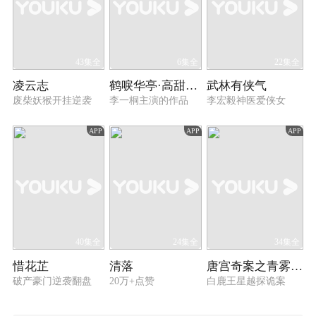
43集全
6集全
22集全
凌云志
鹤唳华亭·高甜番外
武林有侠气
废柴妖猴开挂逆袭
李一桐主演的作品
李宏毅神医爱侠女
APP
APP
APP
40集全
24集全
34集全
惜花芷
清落
唐宫奇案之青雾风鸣
破产豪门逆袭翻盘
20万+点赞
白鹿王星越探诡案