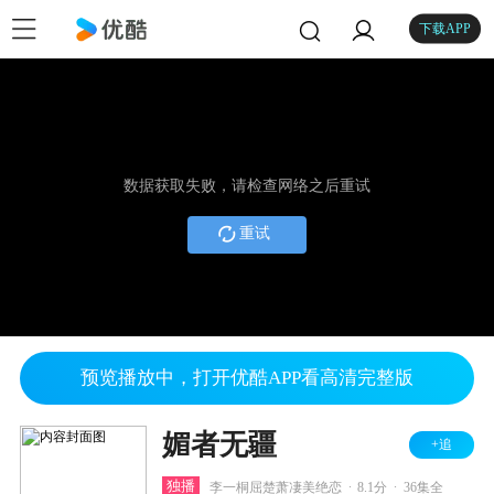
下载APP
数据获取失败，请检查网络之后重试
重试
预览播放中，打开优酷APP看高清完整版
媚者无疆
+追
.
.
独播
李一桐屈楚萧凄美绝恋
8.1分
36集全