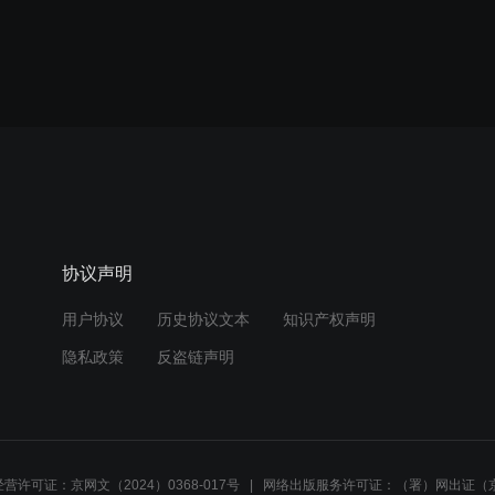
协议声明
用户协议
历史协议文本
知识产权声明
隐私政策
反盗链声明
营许可证：京网文（2024）0368-017号
网络出版服务许可证：（署）网出证（京