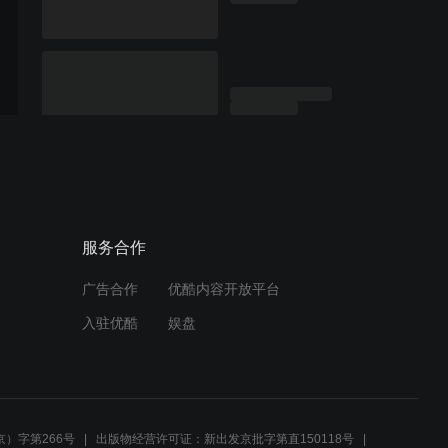
服务合作
广告合作
优酷内容开放平台
入驻优酷
娱盘
）字第266号
出版物经营许可证：新出发京批字第直150118号