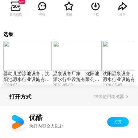
超清画质
评论
收藏
下载
分享
选集
01:38
00:45
婴幼儿游泳池设备，沈
温泉设备厂家，沈阳池
沈阳温泉设备，
阳池源水行业设施有限
源水行业设施有限公
源水行业设施有
2020-05-11
2020-05-09
2020-05-05
公司，温泉设备厂家，
司，温泉浴池设备，温
司，温泉洗浴设
儿童游泳池设备，温泉
泉水处理设备价格
泳池设备
打开方式
继续使用浏览器
设计
Copyright©
2026
优酷 youku.com
版权所有
京ICP备06050721号-1
优酷
打开
为好内容全力以赴