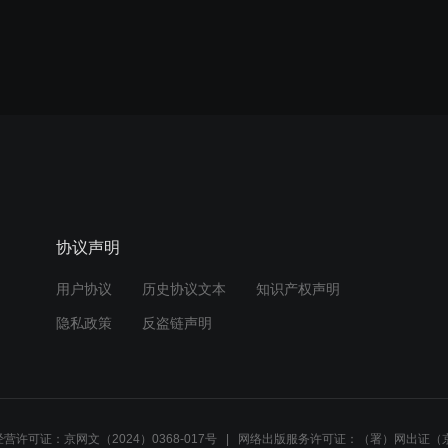
协议声明
用户协议
历史协议文本
知识产权声明
隐私政策
反盗链声明
营许可证：京网文（2024）0368-017号
网络出版服务许可证：（署）网出证（京