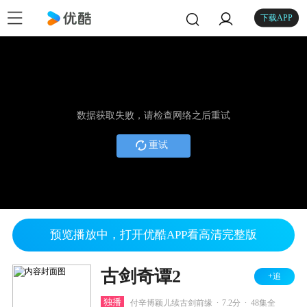
下载APP
数据获取失败，请检查网络之后重试
重试
预览播放中，打开优酷APP看高清完整版
古剑奇谭2
+追
.
.
独播
付辛博颖儿续古剑前缘
7.2分
48集全