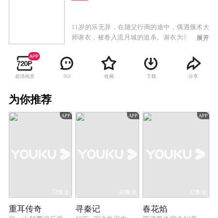
11岁的乐无异，在随父行商的途中，偶遇偃术大
师谢衣，被卷入流月城的追杀。谢衣为救乐无异
展开
重伤，死前将昭明神剑的碎片地图存入昏迷的乐
无异身体。乐无异苏醒，谢衣已不知所踪。之后
的10年，乐无异一方面自修偃术，另一方面苦寻
超清画质
收藏
下载
分享
263
谢衣下落，因为他一直惦记着当初的约定，长大
后要拜谢衣为师。途中，他邂逅了百草谷的叛逃
为你推荐
少女闻人羽。阴差阳错下，两人一同救下了半妖
皇子夏夷则，夏夷则为救自己和母亲，决定和乐
APP
APP
APP
无异、闻人羽一同寻找谢衣。他们在朗德寨找到
了谢衣，但谢衣因故失忆，为恢复记忆、以获知
流月城阴谋，乐无异等人与谢衣一同寻找名为昭
明的上古之剑，途中遇到流月城大祭司沈夜率众
来袭，谢衣为救众人身死。乐无异通过谢衣遗留
的偃甲“通天之器”，得知谢衣与流月城的关系及
流月城的往事。为替谢衣报仇，并阻止流月城阴
谋，乐无异与伙伴们历尽艰险找到昭明剑心，赶
72集全
40集全
32集全
赴至高居九天的流月城，击败沈夜、消灭砺罂，
重耳传奇
寻秦记
春花焰
最终阻止了一场灾难的发生。