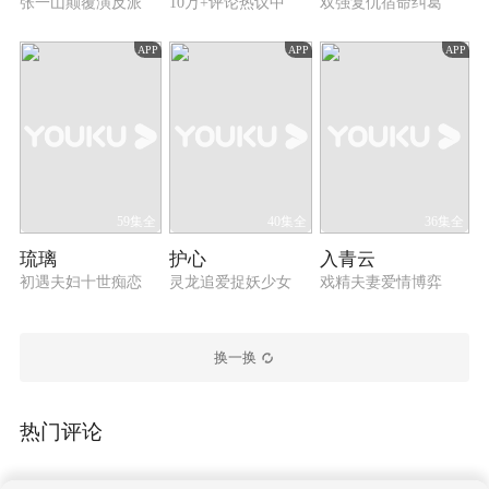
张一山颠覆演反派
10万+评论热议中
双强复仇宿命纠葛
APP
APP
APP
59集全
40集全
36集全
琉璃
护心
入青云
初遇夫妇十世痴恋
灵龙追爱捉妖少女
戏精夫妻爱情博弈
换一换
热门评论