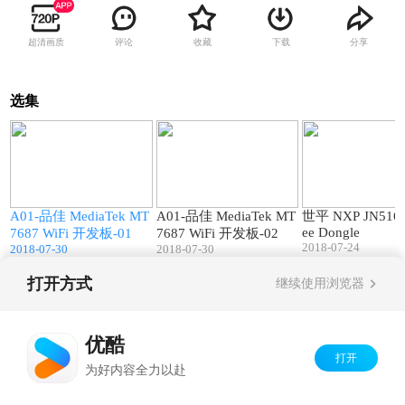
超清画质
评论
收藏
下载
分享
选集
3
05:16
02:50
T
A01-品佳 MediaTek MT
A01-品佳 MediaTek MT
世平 NXP JN5169
ee Dongle
7687 WiFi 开发板-01
7687 WiFi 开发板-02
2018-07-24
2018-07-30
2018-07-30
打开方式
继续使用浏览器
Copyright©
2026
优酷 youku.com
版权所有
京ICP备06050721号-1
优酷
打开
为好内容全力以赴