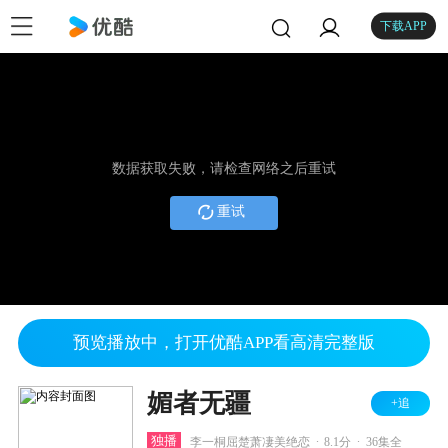
下载APP
数据获取失败，请检查网络之后重试
重试
预览播放中，打开优酷APP看高清完整版
媚者无疆
+追
.
.
独播
李一桐屈楚萧凄美绝恋
8.1分
36集全