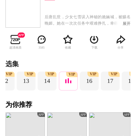
后唐乱世，少女七雪误入神秘的姽婳城，被赐名
晚媚。她在一次次任务中艰难挣扎，幸得身世成
展开
谜的影子长安多方卫护，两人斡旋于朝野纷争，
晚媚涅槃重生，成为新任城主，而这一切尽在公
子的算计之中……
超清画质
收藏
下载
分享
3585
选集
VIP
VIP
VIP
VIP
VIP
V
VIP
12
13
14
16
17
18
为你推荐
APP
APP
APP