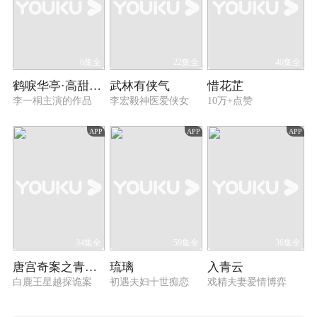
6集全
22集全
40集全
鹤唳华亭·高甜番外
武林有侠气
惜花芷
李一桐主演的作品
李宏毅神医爱侠女
10万+点赞
APP
APP
APP
34集全
59集全
36集全
唐宫奇案之青雾风鸣
琉璃
入青云
白鹿王星越探诡案
初遇夫妇十世痴恋
戏精夫妻爱情博弈