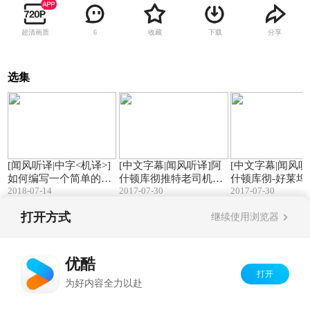
超清画质
收藏
下载
分享
6
选集
14:51
01:39
[闻风听译|中字<机译>]
[中文字幕|闻风听译]阿
[中文字幕|闻风听
如何编写一个简单的区
什顿库彻推特老司机眼
什顿库彻-好莱坞
2018-07-14
2017-07-30
2017-07-30
块链程序
里特朗普的推
布什
打开方式
继续使用浏览器
Copyright©
2026
优酷 youku.com
版权所有
京ICP备06050721号-1
优酷
打开
为好内容全力以赴