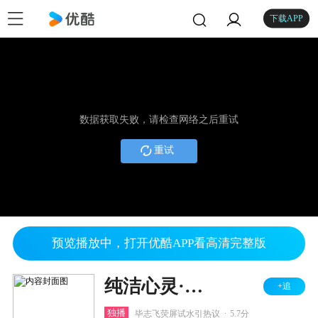
下载APP
数据获取失败，请检查网络之后重试
重试
预览播放中，打开优酷APP看高清完整版
纯洁心灵·逐梦演艺圈
+追
.
独播
毕志飞荧屏试水引热议
5.7分