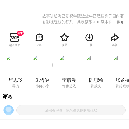
故事讲述海亚影视学院近些年已经跻身于国内著
名影视院校的行列，其表演系2010级本科班，学
展开
生形象、艺术条件都格外突出，从入校伊始就备
受学校师生关注，被誉为“准明星班”。班主任文
天阳（毕志飞 饰）年青英俊，刚刚硕士毕业留
超清画质
收藏
下载
分享
5582
校，做事认真负责。班里共有17名学生，8男9
女。有的学生家庭条件优越；有的学生是普通工
薪阶层的子女；还有学生是来自落后偏远山区的
少数民族；还有学生是单亲家庭的问题子女。虽
然大家出身并不相同，但是，他们共同的梦想就
是闯入演艺圈并可以有所作为……
毕志飞
朱哲健
李彦漫
陈思瀚
张芷
导演
饰何小宇
饰俸艾依
饰成曳
饰冷成