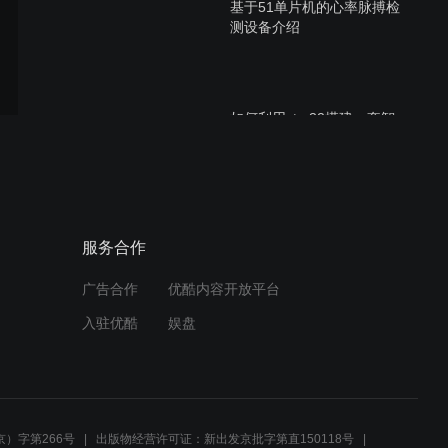
基于51单片机的心率脉搏检
测设备介绍
如何利用stm32搭建一套智
能充电桩演示系统
如何快速搭建手写体识别演
服务合作
示系统
广告合作
优酷内容开放平台
入驻优酷
娱盘
宽禁带功率器件的比较、应
用及挑战
）字第266号
出版物经营许可证：新出发京批字第直150118号