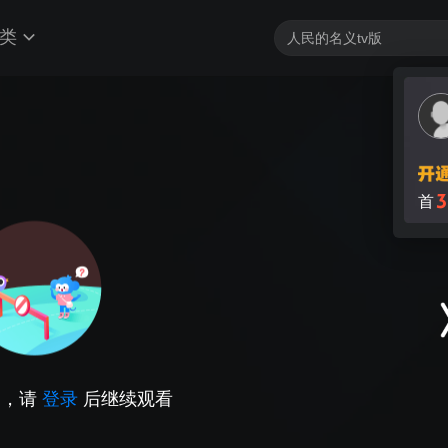
类
3
首
因，请
登录
后继续观看