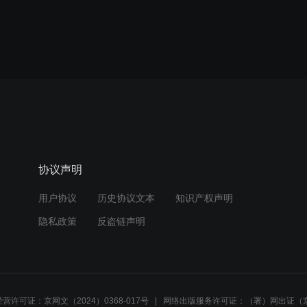
协议声明
用户协议
历史协议文本
知识产权声明
隐私政策
反盗链声明
营许可证：京网文（2024）0368-017号
网络出版服务许可证：（署）网出证（京