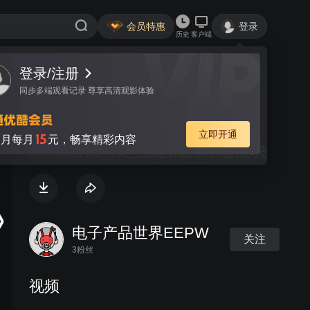
会员特惠
登录
历史
客户端
登录/注册
视频
讨论
同步多端观看记录 尊享高清观影体验
友尚Semtech LM-230LoRa基于
立即开通
15
月每月
元，畅享精彩内容
LoRa协议可定位通讯的终端模块
电子产品世界EEPW
关注
3粉丝
视频