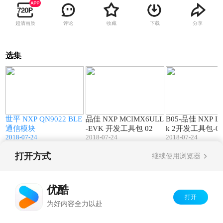
超清画质
评论
收藏
下载
分享
选集
4
00:44
02:37
o
世平 NXP QN9022 BLE
品佳 NXP MCIMX6ULL
B05-品佳 NXP LP
位
通信模块
-EVK 开发工具包 02
k 2开发工具包-0
2018-07-24
2018-07-24
2018-07-24
打开方式
继续使用浏览器
Copyright©
2026
优酷 youku.com
版权所有
京ICP备06050721号-1
优酷
打开
为好内容全力以赴