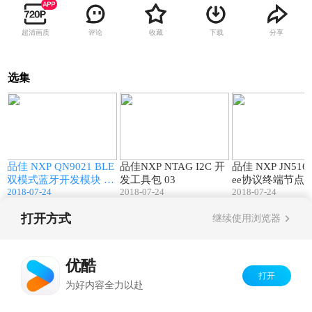
超清画质
评论
收藏
下载
分享
选集
3
03:30
00:52
n
品佳 NXP QN9021 BLE
品佳NXP NTAG I2C 开
品佳 NXP JN5169
双模式蓝牙开发模块 PP
发工具包 03
ee协议终端节点
T SHOW
2018-07-24
2018-07-24
DEMO SHOW
2018-07-24
打开方式
继续使用浏览器
Copyright©
2026
优酷 youku.com
版权所有
京ICP备06050721号-1
优酷
打开
为好内容全力以赴