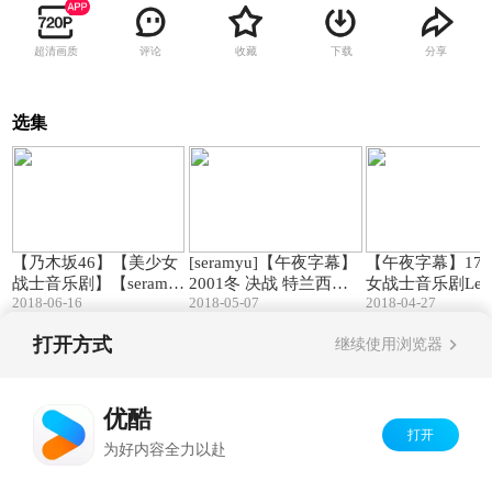
超清画质
评论
收藏
下载
分享
选集
05:47
25:36
【乃木坂46】【美少女
[seramyu]【午夜字幕】
【午夜字幕】17
战士音乐剧】【seramy
2001冬 决战 特兰西瓦
女战士音乐剧Le M
2018-06-16
2018-05-07
2018-04-27
u】【午夜字幕】舞台
尼亚森林（改订版）特
ment FinalDVD
出演者-倒数视频
别附赠影像
打开方式
继续使用浏览器
Copyright©
2026
优酷 youku.com
版权所有
京ICP备06050721号-1
优酷
打开
为好内容全力以赴