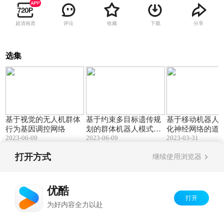
超清画质
评论
收藏
下载
分享
选集
02:15
01:48
基于视觉的无人机群体
基于约束多目标遗传规
基于移动机器人
行为基因调控网络
划的群体机器人模式自
化神经网络的道
2023-06-09
2023-06-09
2023-03-31
动生成
实时分割
打开方式
继续使用浏览器
Copyright©
2026
优酷 youku.com
版权所有
京ICP备06050721号-1
优酷
打开
为好内容全力以赴