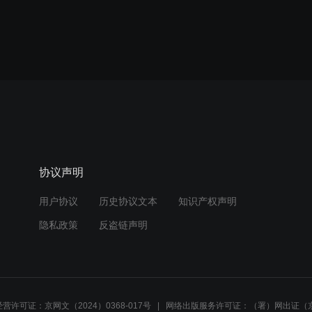
协议声明
用户协议
历史协议文本
知识产权声明
隐私政策
反盗链声明
营许可证：京网文（2024）0368-017号
网络出版服务许可证：（署）网出证（京