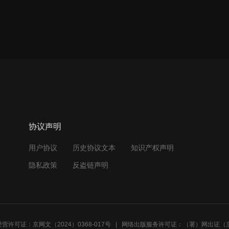
协议声明
用户协议
历史协议文本
知识产权声明
隐私政策
反盗链声明
营许可证：京网文（2024）0368-017号
网络出版服务许可证：（署）网出证（京