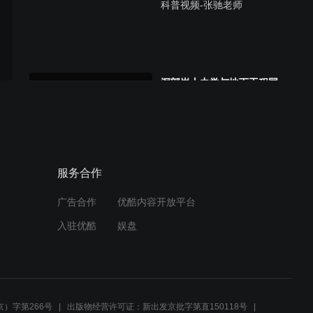
科普视频-张驰老师
深部岩土力学与地下工程国
家重点实验室科普视频-莫品
强老师
深部岩土力学与地下工程国
服务合作
家重点实验室科普视频-王勃
老师
广告合作
优酷内容开放平台
入驻优酷
娱盘
深部岩土力学与地下工程国
家重点实验室科普视频-刘江
峰老师
）字第266号
出版物经营许可证：新出发京批字第直150118号