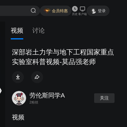
会员特惠
登录
历史
客户端
视频
讨论
深部岩土力学与地下工程国家重点
实验室科普视频-莫品强老师
劳伦斯同学A
关注
2粉丝
视频