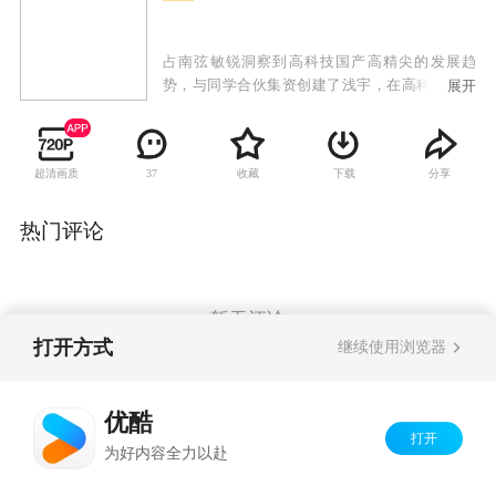
占南弦敏锐洞察到高科技国产高精尖的发展趋
势，与同学合伙集资创建了浅宇，在高科技行业
展开
创业只有10%成功率的情况下，浅宇经过了各种
风浪，最终成功上市。温暖，毅然决然辞掉英国
某知名创投公司的工作回国，来到浅宇并靠自己
超清画质
收藏
下载
分享
37
的实力当上了总裁特助。原来温暖和南弦曾是一
对恋人，由于误会而分手，温暖回来一方面帮助
南弦创业，另一方面挽回和南弦的爱情。在经历
热门评论
了冷氏招标案、益众挖角事件、代理商纠纷等事
件之后，南弦和温暖不仅迎来了美好的爱情，还
携手压制了不良竞争，净化了整个行业，让高科
技行业在更加健康的环境下稳步发展。
暂无评论
打开方式
继续使用浏览器
Copyright©
2026
优酷 youku.com
版权所有
优酷
京ICP备06050721号-1
打开
为好内容全力以赴