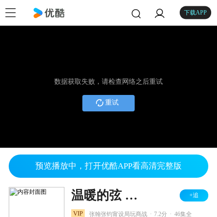
下载APP
数据获取失败，请检查网络之后重试
重试
预览播放中，打开优酷APP看高清完整版
温暖的弦 DVD版
+追
.
.
VIP
张翰张钧甯设局玩商战
7.2分
46集全