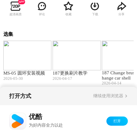
超清画质
评论
收藏
下载
分享
选集
00:32
01:00
187 Change brush
MS-05 圆环安装视频
187更换刷片教学
hange car shell
2026-05-30
2026-04-17
2026-04-14
打开方式
继续使用浏览器
Copyright©
2026
优酷 youku.com
版权所有
京ICP备06050721号-1
优酷
打开
为好内容全力以赴