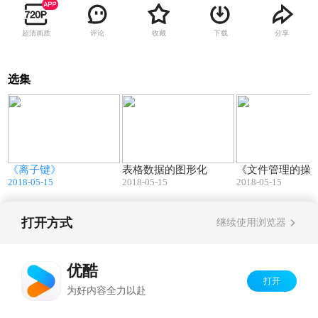
超清画质
评论
收藏
下载
分享
选集
9
43:54
16:35
《离子键》
表格数据的图形化
《文件管理的操
2018-05-15
2018-05-15
2018-05-15
打开方式
继续使用浏览器
Copyright©
2026
优酷 youku.com
版权所有
京ICP备06050721号-1
优酷
打开
为好内容全力以赴