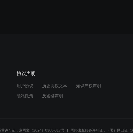
协议声明
用户协议
历史协议文本
知识产权声明
隐私政策
反盗链声明
营许可证：京网文（2024）0368-017号
网络出版服务许可证：（署）网出证（京