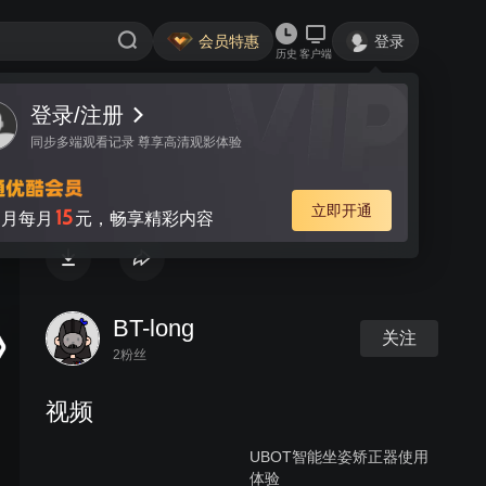
会员特惠
登录
历史
客户端
登录/注册
视频
讨论
同步多端观看记录 尊享高清观影体验
务本T103操作演示
立即开通
15
月每月
元，畅享精彩内容
BT-long
关注
2粉丝
视频
UBOT智能坐姿矫正器使用
体验