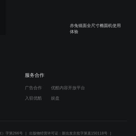
赤兔镜面全尺寸椭圆机使用
体验
黑貂极限运动系列近视眼镜
体验
服务合作
广告合作
优酷内容开放平台
VELOSAN便携喷雾运动水
入驻优酷
娱盘
杯体验1
VELOSAN便携喷雾运动水
杯体验2
）字第266号
出版物经营许可证：新出发京批字第直150118号