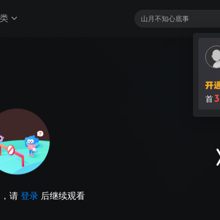
类
3
首
因，请
登录
后继续观看