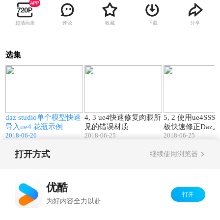
超清画质
评论
收藏
下载
分享
选集
3
07:56
26:33
daz studio单个模型快速
4, 3 ue4快速修复肉眼所
5, 2 使用ue4SS
导入ue4 花瓶示例
见的错误材质
板快速修正Daz
2018-06-26
2018-06-25
2018-06-25
型皮肤材质
打开方式
继续使用浏览器
Copyright©
2026
优酷 youku.com
版权所有
京ICP备06050721号-1
优酷
打开
为好内容全力以赴