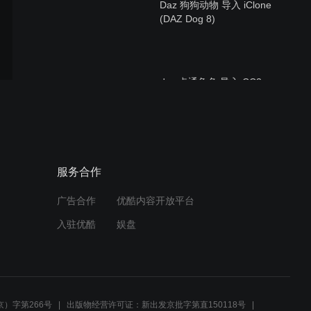
Daz 狗狗动物 导入 iClone
(DAZ Dog 8)
daz 卡通角色 导入 CC3
(Character Creator 3)
iclone7.3 3dxchange7.3 中
服务合作
文版视频安装教程
广告合作
优酷内容开放平台
入驻优酷
娱盘
量化大师面部表情分析工具
演示使用视频教程
）字第266号
出版物经营许可证：新出发京批字第直150118号