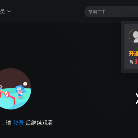
类
3
首
因，请
登录
后继续观看