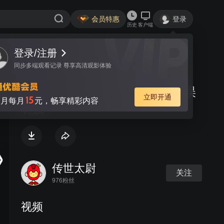
会员特惠
登录
历史
客户端
登录/注册
视频
讨论
同步多端观看记录 尊享高清观影体验
4, 3 ue4快速修复肉眼所见的错误
立即开通
15
月每月
元，畅享精彩内容
材质
传世太尉
关注
976粉丝
视频