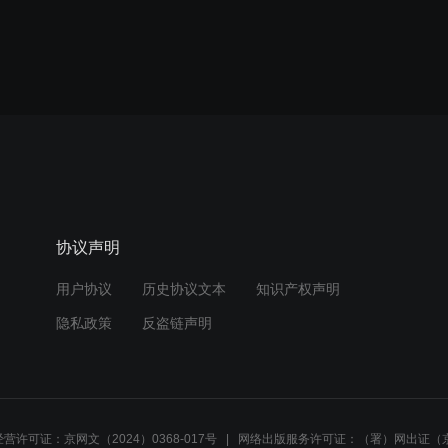
协议声明
用户协议
历史协议文本
知识产权声明
隐私政策
反盗链声明
营许可证：京网文（2024）0368-017号
网络出版服务许可证：（署）网出证（京