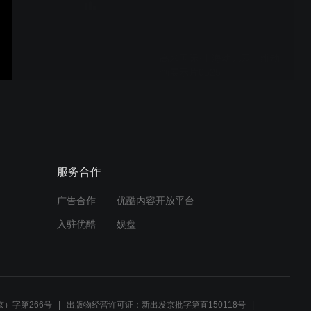
高米国际·中海幼儿园三维动
画展示片0525
中海园说明会视频
服务合作
广告合作
优酷内容开放平台
高米国际年度回顾（巡礼
入驻优酷
娱盘
2017）
半山半岛4分钟
）字第266号
出版物经营许可证：新出发京批字第直150118号