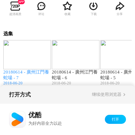
超清画质
评论
收藏
下载
分享
选集
5
00:35
00:21
養
20180614 - 廣州江門養
20180614 - 廣州江門養
20180614 - 廣
蛇場 - 7
蛇場 - 6
蛇場 - 5
2018-06-20
2018-06-20
2018-06-20
打开方式
继续使用浏览器
Copyright©
2026
优酷 youku.com
版权所有
京ICP备06050721号-1
优酷
打开
为好内容全力以赴