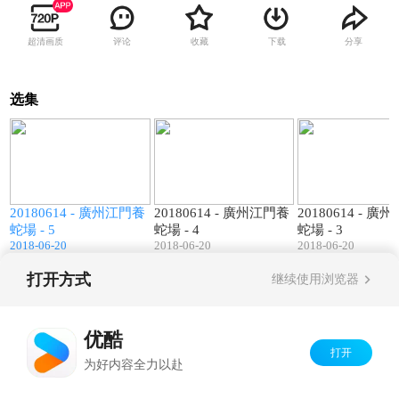
超清画质
评论
收藏
下载
分享
选集
1
01:10
01:15
養
20180614 - 廣州江門養
20180614 - 廣州江門養
20180614 - 廣
蛇場 - 5
蛇場 - 4
蛇場 - 3
2018-06-20
2018-06-20
2018-06-20
打开方式
继续使用浏览器
Copyright©
2026
优酷 youku.com
版权所有
京ICP备06050721号-1
优酷
打开
为好内容全力以赴