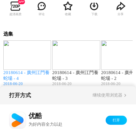
超清画质
评论
收藏
下载
分享
选集
0
01:15
00:36
養
20180614 - 廣州江門養
20180614 - 廣州江門養
20180614 - 廣
蛇場 - 4
蛇場 - 3
蛇場 - 2
2018-06-20
2018-06-20
2018-06-20
打开方式
继续使用浏览器
Copyright©
2026
优酷 youku.com
版权所有
京ICP备06050721号-1
优酷
打开
为好内容全力以赴