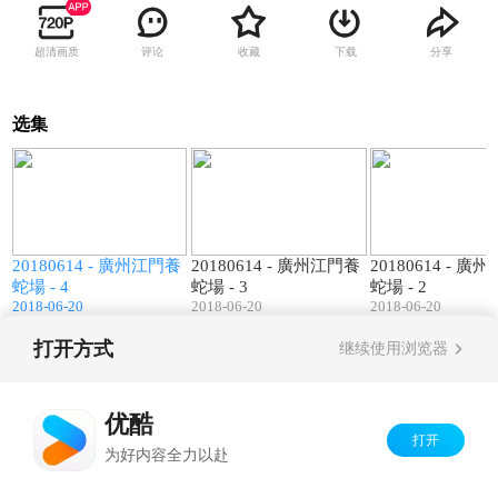
超清画质
评论
收藏
下载
分享
选集
0
01:15
00:36
養
20180614 - 廣州江門養
20180614 - 廣州江門養
20180614 - 廣
蛇場 - 4
蛇場 - 3
蛇場 - 2
2018-06-20
2018-06-20
2018-06-20
打开方式
继续使用浏览器
Copyright©
2026
优酷 youku.com
版权所有
京ICP备06050721号-1
优酷
打开
为好内容全力以赴