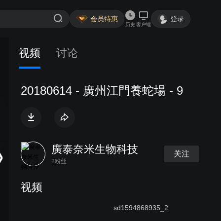
会员特惠
登录
历史
客户端
视频
讨论
20180614 - 廣州江門養蛇場 - 9
廣泰奈米生物科技
关注
2粉丝
视频
sd1594868935_2