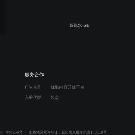
製氫水-GB
新型奈米產品綠能之寶抗菌
消毒示範 20170324 - 台
北市華江國小
服务合作
广告合作
优酷内容开放平台
台北市广泰奈米生物科技有
入驻优酷
娱盘
限公司绿能之宝系列
(NNTD) - 简介与导入
天津第二醫院特等病房滅病
菌作業
）字第266号
出版物经营许可证：新出发京批字第直150118号