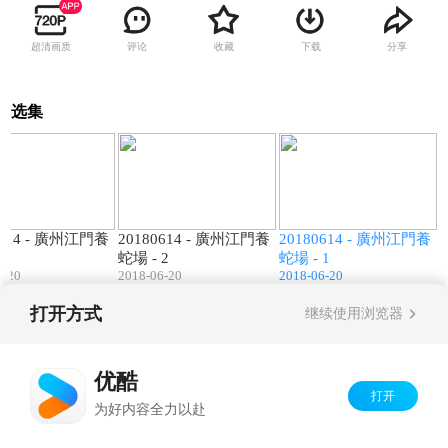
超清画质
评论
收藏
下载
分享
选集
00:36
00:32
00:12
0614 - 廣州江門養
20180614 - 廣州江門養
20180614 - 廣州江門養
3
蛇場 - 2
蛇場 - 1
6-20
2018-06-20
2018-06-20
打开方式
继续使用浏览器
Copyright©
2026
优酷 youku.com
版权所有
京ICP备06050721号-1
优酷
打开
为好内容全力以赴