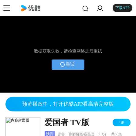
下载APP
数据获取失败，请检查网络之后重试
重试
预览播放中，打开优酷APP看高清完整版
爱国者 TV版
+追
.
.
预告
张鲁一佟丽娅搭档谍战
7.3分
共50集