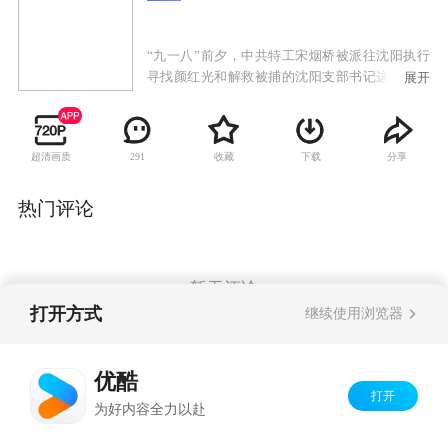
“九一八”前夕，中共特工宋烟桥被派往沈阳执行
寻找颜红光和解救被捕的沈阳支部书记这两项秘
展开
密任务，可没想到，还未开始就遭遇了种种问
题。为了查明真相，宋烟桥联手外围成员舒婕与
死对头岸谷斗智斗勇。“九一八”事变后，宋烟桥
超清画质
收藏
下载
分享
291
在哈尔滨找到了颜红光，但颜红光却死在了自己
面前，为了保护他的朋友、同志、心爱的人以及
伟大的祖国，他决定联合各路爱国者成立一支风
热门评论
格迥异的抗日武装力量，并屡建奇功。但随着整
个东北战态的恶化，宋烟桥不得不再次面临生死
抉择。
暂无评论
打开方式
继续使用浏览器
Copyright©
2026
优酷 youku.com
版权所有
优酷
京ICP备06050721号-1
打开
为好内容全力以赴