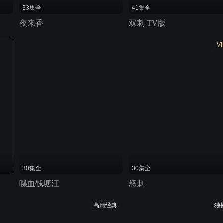
33集全
41集全
夜来香
双刺 TV版
VI
30集全
30集全
喋血钱塘江
怒刺
高清经典
独