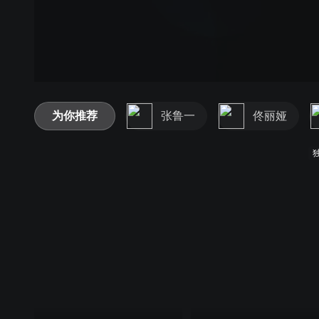
为你推荐
张鲁一
佟丽娅