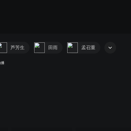
芦芳生
田雨
孟召重
独播