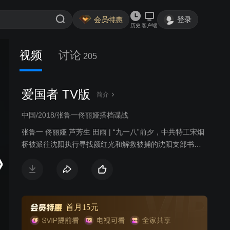
会员特惠
登录
历史
客户端
视频
讨论
205
爱国者 TV版
简介
中国/2018/张鲁一佟丽娅搭档谍战
张鲁一 佟丽娅 芦芳生 田雨 | “九一八”前夕，中共特工宋烟
桥被派往沈阳执行寻找颜红光和解救被捕的沈阳支部书记
这两项秘密任务，可没想到，还未开始就遭遇了种种问
题。为了查明真相，宋烟桥联手外围成员舒婕与死对头岸
谷斗智斗勇。“九一八”事变后，宋烟桥在哈尔滨找到了颜红
光，但颜红光却死在了自己面前，为了保护他的朋友、同
志、心爱的人以及伟大的祖国，他决定联合各路爱国者成
首月15元
立一支风格迥异的抗日武装力量，并屡建奇功。但随着整