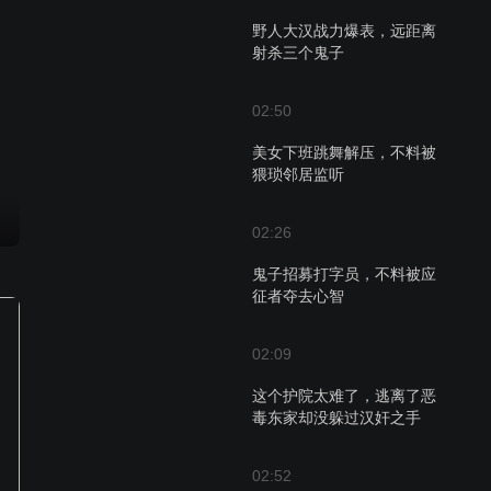
野人大汉战力爆表，远距离
射杀三个鬼子
02:50
美女下班跳舞解压，不料被
猥琐邻居监听
02:26
鬼子招募打字员，不料被应
征者夺去心智
02:09
这个护院太难了，逃离了恶
毒东家却没躲过汉奸之手
02:52