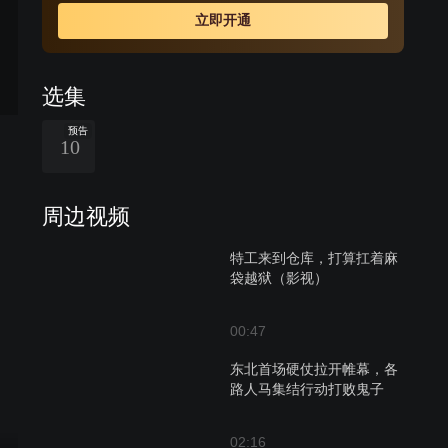
个东北战态的恶化，宋烟桥不得不再次面临生死抉择。
立即开通
选集
预告
10
周边视频
特工来到仓库，打算扛着麻
袋越狱（影视）
00:47
东北首场硬仗拉开帷幕，各
路人马集结行动打败鬼子
02:16