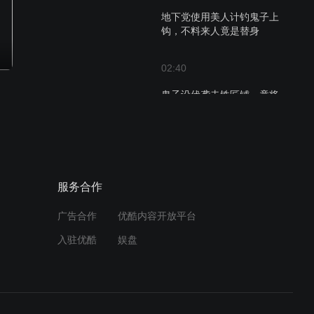
地下党使用美人计钓鬼子上
钩，不料来人竟是替身
02:40
鬼子设伏袭击铁匠铺，竟将
一家五口全部杀害
02:17
一个煎饼暴露行踪？地下党
服务合作
买煎饼被鬼子堵住
广告合作
优酷内容开放平台
02:12
入驻优酷
娱盘
地主老财蛮横气人，见到地
下党立马怂了
02:29