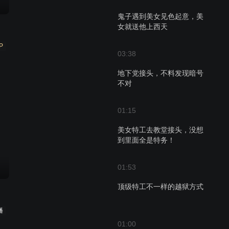
鬼子遇到美女见色起意，美
女就送他上西天
P
03:38
地下党接头，不料发现暗号
不对
01:15
美女特工去教堂接头，没想
到里面全是特务！
01:53
顶级特工不一样的越狱方式
播
01:00