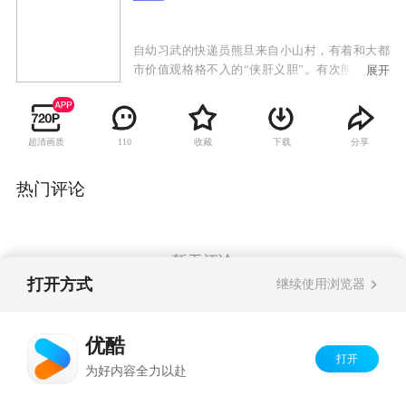
自幼习武的快递员熊旦来自小山村，有着和大都
市价值观格格不入的“侠肝义胆”。有次熊旦代替
展开
一个出车祸的同行送快递，意外救了昏迷在家的
收件人，却被收件人的外孙女杨一一误认为是肇
事者。两人矛盾渐深，成了一对见面就争吵的欢
超清画质
收藏
下载
分享
110
喜冤家。杨一一为了应付老妈的逼婚，哄骗老实
巴交的熊旦谈起了“契约恋爱”。两人相互接触的
过程中，熊旦所展现出来的原始、质朴的英雄气
热门评论
概和与众不同的浪漫，令杨一一越来越心动，熊
旦也逐渐对这个外刚内柔的女孩子越发有了好
感。经过一番波折，熊旦和杨一一这对波折不断
的有情人终成眷属。
暂无评论
打开方式
继续使用浏览器
Copyright©
2026
优酷 youku.com
版权所有
优酷
京ICP备06050721号-1
打开
为好内容全力以赴