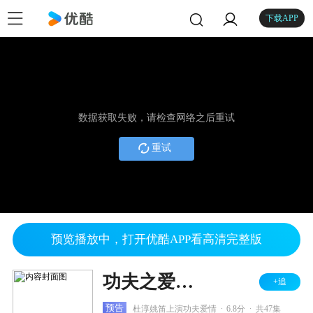
下载APP
数据获取失败，请检查网络之后重试
重试
预览播放中，打开优酷APP看高清完整版
功夫之爱的速递
+追
.
.
预告
杜淳姚笛上演功夫爱情
6.8分
共47集