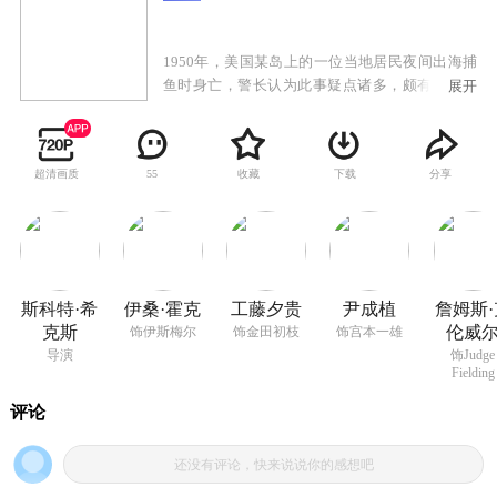
1950年，美国某岛上的一位当地居民夜间出海捕
鱼时身亡，警长认为此事疑点诸多，颇有排日倾
展开
向的法医将日裔居民宫本一雄（尹成植 饰）牵入
此案，法院随即对宫本展开审判，岛报记者伊斯
梅尔（伊桑·霍克 饰）因个人关系对审理十分在
超清画质
收藏
下载
分享
55
意，原来宫本之妻金田初枝（工藤夕贵 饰）是伊
斯梅尔青梅竹马的恋人，后来美日宣战，岛上的
日裔居民开始遭受排斥，金田一家也受到了不公
对待，被遣往集中营看押劳动，伊斯梅尔仗义直
言反被同胞威胁，这段恋情不得不随之终结。伊
斯梅尔查询事发当夜岛上的天气记录，得到了那
斯科特·希
伊桑·霍克
工藤夕贵
尹成植
詹姆斯·
位居民是死于意外的重要证据，但这就意味着他
克斯
伦威
饰伊斯梅尔
饰金田初枝
饰宫本一雄
与初枝的复合再无可能。随着审判的进行，越来
导演
饰Judge
越多的证据指向宫本，同时平息不久的战争让当
Fielding
地人对日裔人怀着有色眼镜看待，伊斯梅尔反复
考虑做出了最后的决定。