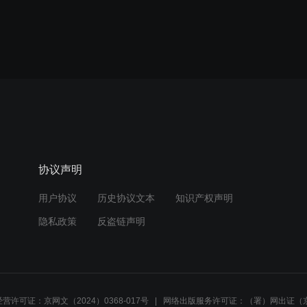
协议声明
用户协议
历史协议文本
知识产权声明
隐私政策
反盗链声明
营许可证：京网文（2024）0368-017号
网络出版服务许可证：（署）网出证（京