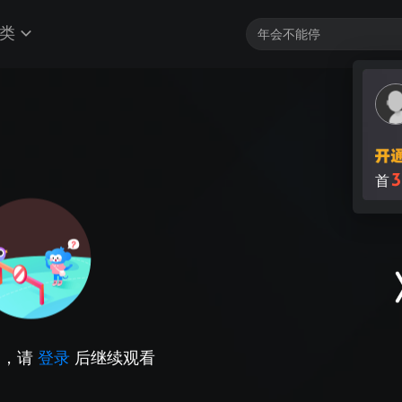
类
3
首
因，请
登录
后继续观看