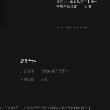
视频 | 山东省昌乐二中初一
年级西瓜嫁接——采摘
视频 | 我和我的祖国MV
视频 | 山东省昌乐二中 秋·
服务合作
韵
广告合作
优酷内容开放平台
入驻优酷
娱盘
视频 | 山东省昌乐二中 第十
届科技节
）字第266号
出版物经营许可证：新出发京批字第直150118号