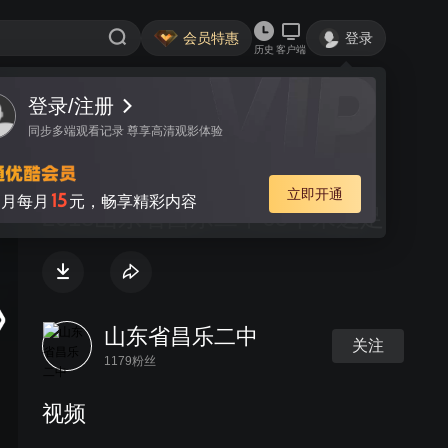
会员特惠
登录
历史
客户端
登录/注册
视频
讨论
同步多端观看记录 尊享高清观影体验
视频 | 逐梦青春 砥砺前行——
立即开通
15
月每月
元，畅享精彩内容
2018山东省昌乐二中65千米远足
山东省昌乐二中
关注
1179粉丝
视频