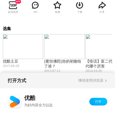
超清画质
收藏
下载
分享
409
选集
08:35
04:59
优酷土豆
[蜜丝佛陀]你的初吻给
【怪话】富二代
2015-08-28
了谁？
代哪个厉害
2015-07-11
2014-10-20
打开方式
继续使用浏览器
Copyright©
2026
优酷 youku.com
版权所有
京ICP备06050721号-1
优酷
打开
为好内容全力以赴