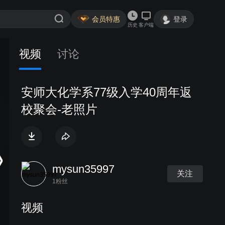
会员特惠
登录
历史
客户端
视频
讨论
安师大化学系77级入学40周年返
校聚会-老照片
mysun35997
关注
1粉丝
视频