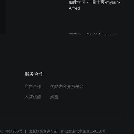
如此学习~一目十页-mysun-
Alfred
可爱的一朵玫愧花-AHNU-
ZJH-2
可爱的一朵玫愧花-AHNU-
服务合作
ZJH
广告合作
优酷内容开放平台
入驻优酷
娱盘
乘着歌声的翅膀-孙益民-歌
声飘过40年片段
）字第266号
出版物经营许可证：新出发京批字第直150118号