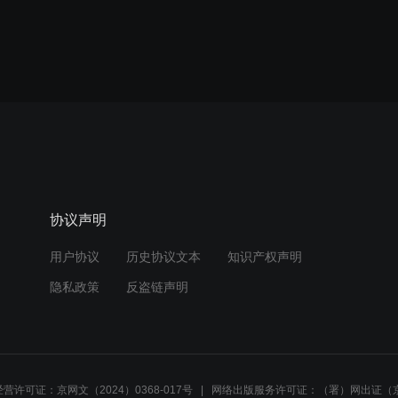
协议声明
用户协议
历史协议文本
知识产权声明
隐私政策
反盗链声明
营许可证：京网文（2024）0368-017号
网络出版服务许可证：（署）网出证（京