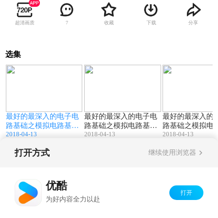
超清画质
收藏
下载
分享
7
选集
1
58:55
50:38
电
最好的最深入的电子电
最好的最深入的电子电
最好的最深入的
础
路基础之模拟电路基础
路基础之模拟电路基础
路基础之模拟电
2018-04-13
2018-04-13
2018-04-13
视频教程3_串联分压_
视频教程2_基本概念_
视频教程1_学前
强烈推荐
强烈推荐
内容介绍_强烈推
打开方式
继续使用浏览器
Copyright©
2026
优酷 youku.com
版权所有
京ICP备06050721号-1
优酷
打开
为好内容全力以赴