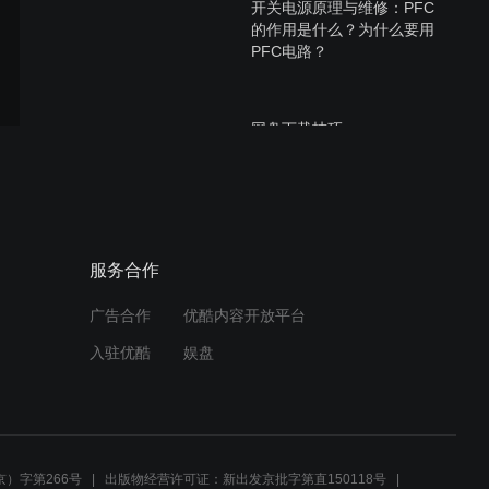
开关电源原理与维修：PFC
的作用是什么？为什么要用
PFC电路？
网盘下载技巧
网盘使用方法
服务合作
广告合作
优酷内容开放平台
入驻优酷
娱盘
开关电源原理与维修：EMI
整流滤滤电路03
）字第266号
出版物经营许可证：新出发京批字第直150118号