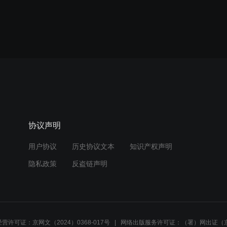
协议声明
用户协议
历史协议文本
知识产权声明
隐私政策
反盗链声明
营许可证：京网文（2024）0368-017号
网络出版服务许可证：（署）网出证（京