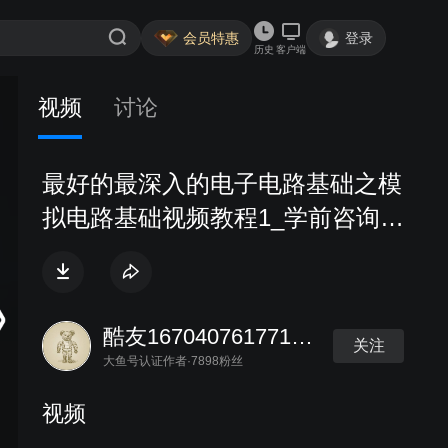
会员特惠
登录
历史
客户端
视频
讨论
最好的最深入的电子电路基础之模
拟电路基础视频教程1_学前咨询与
内容介绍_强烈推荐
酷友167040761771306
关注
大鱼号认证作者·7898粉丝
视频