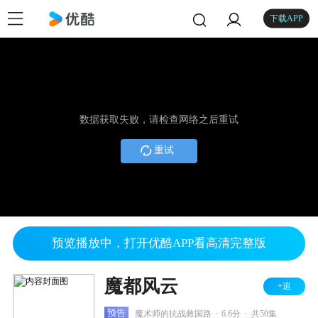
下载APP
数据获取失败，请检查网络之后重试
重试
预览播放中，打开优酷APP看高清完整版
魔都风云
+追
.
.
预告
魔术师的抗战救国路
6.6分
共50集