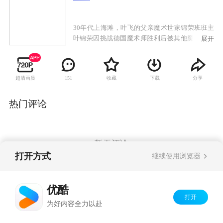
30年代上海滩，叶飞的父亲魔术世家锦荣班班主
叶锦荣因挑战德国魔术师胜利后被其他魔术班排
展开
挤迫害含恨而终，叶飞北上拜在名师门下学成之
后回到上海为父报仇。之后得上海黑帮老大之女
萧瑶倾慕。抗战爆发，叶飞与黑帮联手截获日军
超清画质
收藏
下载
分享
151
大批军火送给共产党，萧瑶也因保护叶飞身亡。
叶飞报仇后逃到重庆参加文艺义演为前线募捐，
在一次前线演出时与鬼子遭遇，队长李蓉冒死救
热门评论
出重伤的叶飞，两人组成了家庭，并帮助地下党
完成了解放上海的任务。新中国成立之后，叶飞
来到萧瑶的坟前，碰到了从美国抱着萧海昇骨灰
回来的权叔，两人默默的站在坟前，几十年的风
暂无评论
雨沧桑，血泪往事如过眼云烟历历在目，而这些
打开方式
继续使用浏览器
都见证了一位伟大魔术师为理想、为爱情、为尊
严、为民族而付出的传奇一生。
Copyright©
2026
优酷 youku.com
版权所有
优酷
京ICP备06050721号-1
打开
为好内容全力以赴