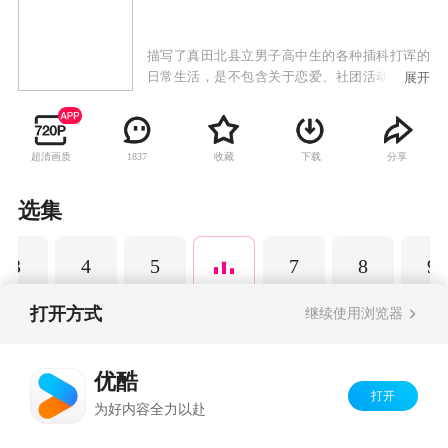
描写了真田北县立男子高中生的各种插科打诨的
日常生活，是不包含关于恋爱、社团活动及其他
展开
超展开的纯粹日常轻喜剧。每话内容短小精干，
冷笑话满载，单行本现已的发售四卷。
超清画质
收藏
下载
分享
1837
选集
3
4
5
7
8
9
打开方式
继续使用浏览器
Copyright©
2026
优酷 youku.com
版权所有
优酷
京ICP备06050721号-1
打开
为好内容全力以赴