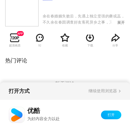
余在春婚姻失败后，先遇上独立坚强的夔或蕌，
不久余在春因调查好友客死异乡之事，又遇上欢
展开
场女子李彤，遂展开一段像雾似花三角情缘。江
承宇与程若晖经过几番波折，感情得到稳定之
际，又因第三者介入而陷于僵局。周志辉自静离
超清画质
收藏
下载
分享
92
开，心结难解，直到遇上黎家蕊。结婚前夕，黎
家蕊惨被爱滋色魔强奸身心重创，与周志辉关系
遂瓦解。邱永康及程若曦二人看似融洽，但因程
热门评论
若曦在工作上处处维护邱永康，邱永康自感尴
尬，遂自立门户，大展拳脚。邱永康为辩护一宗
恐吓案，与程若曦感情渐露危机！一幕幕现代爱
情故事，随法律界精英一一展开。
暂无评论
打开方式
继续使用浏览器
Copyright©
2026
优酷 youku.com
版权所有
优酷
京ICP备06050721号-1
打开
为好内容全力以赴