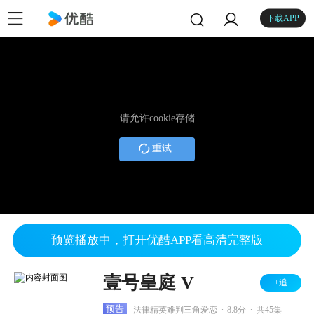
下载APP
请允许cookie存储
重试
预览播放中，打开优酷APP看高清完整版
壹号皇庭 V
+追
.
.
预告
法律精英难判三角爱恋
8.8分
共45集