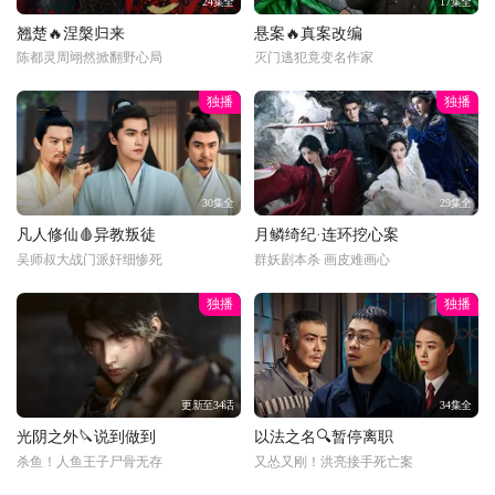
24集全
17集全
翘楚🔥涅槃归来
悬案🔥真案改编
陈都灵周翊然掀翻野心局
灭门逃犯竟变名作家
独播
独播
30集全
29集全
凡人修仙🩸异教叛徒
月鳞绮纪·连环挖心案
吴师叔大战门派奸细惨死
群妖剧本杀 画皮难画心
独播
独播
更新至34话
34集全
光阴之外🔪说到做到
以法之名🔍暂停离职
杀鱼！人鱼王子尸骨无存
又怂又刚！洪亮接手死亡案