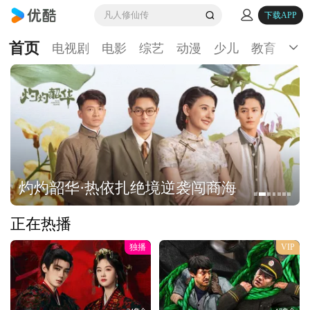
凡人修仙传
下载APP
首页
电视剧
电影
综艺
动漫
少儿
教育
生
灼灼韶华·热依扎绝境逆袭闯商海
正在热播
独播
VIP