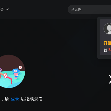
类
3
首
因，请
登录
后继续观看