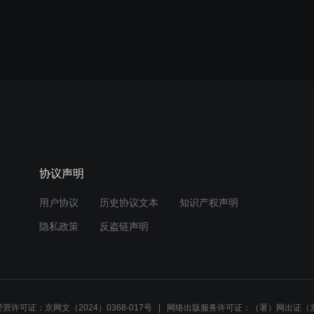
协议声明
用户协议
历史协议文本
知识产权声明
隐私政策
反盗链声明
营许可证：京网文（2024）0368-017号
网络出版服务许可证：（署）网出证（京